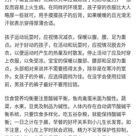
反而容易上火生病。在同样的环境里，孩子穿的衣服比大人
略厚一些就可，用手摸摸孩子的后背，如果暖暖的且光滑无
汗就表示穿得厚薄合适。
孩子运动玩耍时，应视情况减衣，保暖以腹、腰、足为重
点。对于好动的孩子，在活动和玩耍时，应视情况脱去外
衣，以便运动时产生的热量及时散发。停止活动了应及时穿
上衣服，以免受凉。宝宝的保暖以腹部、腰部和足部为重
点，头部相对来说并不需要捂得太多，除非是在寒冷的室
外。女孩子的外裤，应选择圆裆为佳。在没学会使用拉链
前，男孩子的裤子最好不要用拉链。
饮食营养均衡要注意酸碱平衡，鱼肉禽蛋米面为酸性。蔬
菜，水果，豆类及制品为碱性。人体内存在自动调节酸碱平
衡系统，只要饮食多样化，吃五谷杂粮，就能保持酸碱平
衡；一日之计在于晨，早餐的好坏关系到小儿生长发育。如
不注意，小儿在上学时就会迟钝、精力不足等保护性抑制，