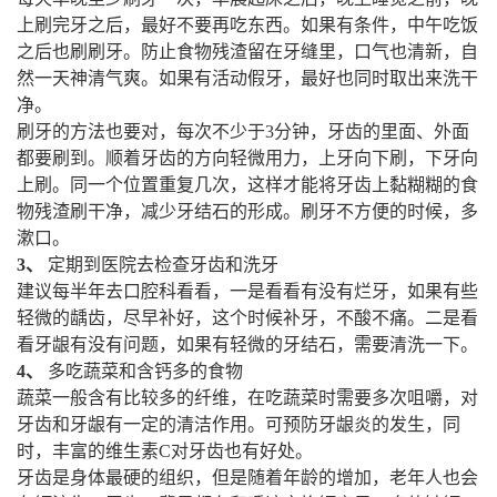
上刷完牙之后，最好不要再吃东西。如果有条件，中午吃饭
之后也刷刷牙。防止食物残渣留在牙缝里，口气也清新，自
然一天神清气爽。如果有活动假牙，最好也同时取出来洗干
净。
刷牙的方法也要对，每次不少于3分钟，牙齿的里面、外面
都要刷到。顺着牙齿的方向轻微用力，上牙向下刷，下牙向
上刷。同一个位置重复几次，这样才能将牙齿上黏糊糊的食
物残渣刷干净，减少牙结石的形成。刷牙不方便的时候，多
漱口。
3、
定期到医院去检查牙齿和洗牙
建议每半年去口腔科看看，一是看看有没有烂牙，如果有些
轻微的龋齿，尽早补好，这个时候补牙，不酸不痛。二是看
看牙龈有没有问题，如果有轻微的牙结石，需要清洗一下。
4、
多吃蔬菜和含钙多的食物
蔬菜一般含有比较多的纤维，在吃蔬菜时需要多次咀嚼，对
牙齿和牙龈有一定的清洁作用。可预防牙龈炎的发生，同
时，丰富的维生素C对牙齿也有好处。
牙齿是身体最硬的组织，但是随着年龄的增加，老年人也会