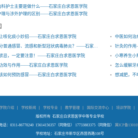
内科护士主要是做什么——石家庄白求恩医学院
护理与涉外护理的区别——石家庄白求恩医学院
闻
止咳化痰小妙招——石家庄白求恩医学院
中医如何治
快速区分普通感冒、流感和新型冠状病毒肺炎？——石家庄白求恩医学院
针灸的作用
禁忌，一定要注意！——石家庄白求恩医学院
小寒养生小
功效与作用——石家庄白求恩医学院
怎么缓解牙
该如何预防感冒——石家庄白求恩医学院
想减肥，不
学院介绍
学校新闻
学校专业
教学管理
国际交流中心
培训学院
版权所有 石家庄白求恩医学中等专业学校
话：0311-86770240 15614156357（同微信） 17733883375（同微信）
冀ICP备13010
学校地址：石家庄市新华区西营西路108号