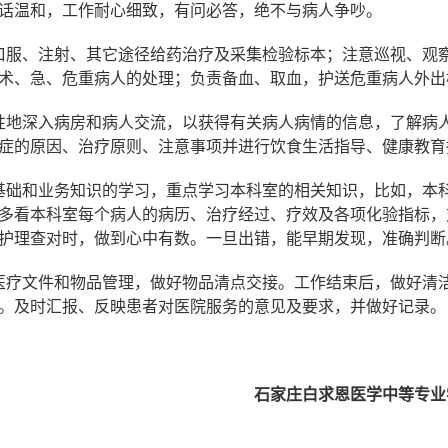
话温和，工作耐心细致，有问必答，绝不与病人争吵。
口服、注射、其它途径给药治疗及采集检验标本；注意巡视、观
术、急、危重病人的处理；负责备血、取血，护送危重病人外出
性地深入病房和病人交流，以获得有关病人病情的信息，了解病
症的原因、治疗原则、注意事项并进行饮食生活指导、健康教育
基础和业务知识的学习，重点学习本科室的相关知识，比如，本
多看本科室每个病人的病历、治疗经过、疗效及各项化验指标，
护理查对时，做到心中有数。一旦出错，能早期发现，准确判断
医疗文件和物品管理，做好物品清点交接。工作结束后，做好清
。及时汇报、反映患者对医院服务的意见及要求，并做好记录。
家庄白求恩医学中等专业学