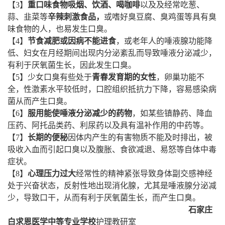
【3】
重口味食物吸烟、饮酒、喝咖啡
以及及经常吃葱、
蒜、韭菜等
辛辣刺激食品，
或嗜好臭豆腐、臭鸡蛋等具有臭
味食物的人，也易发生口臭。
【4】
节食减肥或因病不能进食
，或老年人的唾液腺功能降
低、妇女在月经期间出现内分泌紊乱而导致唾液分泌减少，
有利于厌氧菌生长，因此发生口臭。
【5】少女口臭有些处于
青春发育期的女性
，卵巢功能不
全，性激素水平较低时，口腔组织抵抗力下降，容易感染病
菌从而产生口臭。
【6】
服用能使唾液分泌减少的药物
，如某些镇静药、降血
压药、阿托品类药、利尿药以及具有温补作用的中药等。
【7】
长期的便秘
因体内产生的有害物质不能及时排出，被
吸收入血而引起口臭以及腹胀、食欲减退、易怒等自体中毒
症状。
【8】
心
理压力过大
经常性的精神紧张导致身体副交感神经
处于兴奋状态，反射性地出现消化腺，尤其是唾液腺分泌减
少，导致口干，从而有利于厌氧菌生长，而产生口臭。
石家庄
白求恩医学中等专业学校
护理教研室