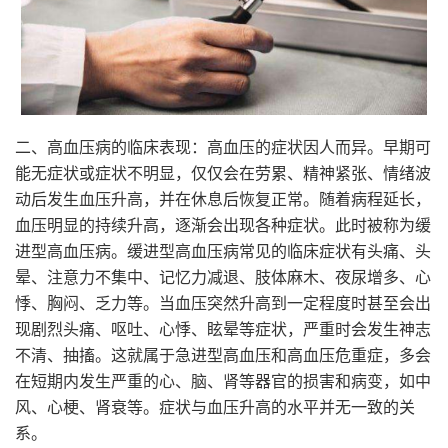
二、高血压病的临床表现：高血压的症状因人而异。早期可
能无症状或症状不明显，仅仅会在劳累、精神紧张、情绪波
动后发生血压升高，并在休息后恢复正常。随着病程延长，
血压明显的持续升高，逐渐会出现各种症状。此时被称为缓
进型高血压病。缓进型高血压病常见的临床症状有头痛、头
晕、注意力不集中、记忆力减退、肢体麻木、夜尿增多、心
悸、胸闷、乏力等。当血压突然升高到一定程度时甚至会出
现剧烈头痛、呕吐、心悸、眩晕等症状，严重时会发生神志
不清、抽搐。这就属于急进型高血压和高血压危重症，多会
在短期内发生严重的心、脑、肾等器官的损害和病变，如中
风、心梗、肾衰等。症状与血压升高的水平并无一致的关
系。