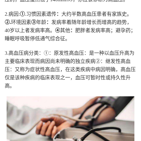
2.病因:
①
.习惯因素遗传
：
大约半数高血压患者有家族史。
②.
环境因素
③
年龄
：
发病率着随年龄增长而增高的趋势，
40岁以上者发病率高。
④
其他
：
肥胖者发病率高；避孕药；
睡眠呼吸暂停低通气综合征。
3.高血压病分类：①：原发性高血压：是一种以血压升高为
主要临床表现而病因尚未明确的独立疾病②：继发性高血
压：又称为症状性高血压，在这类疾病中病因明确，高血压
仅是该种疾病的临床表现之一，血压可暂时性或持久性升
高。