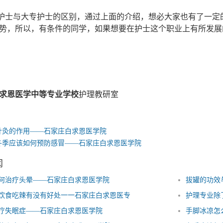
士与大专护士的区别，通过上面的介绍，想必大家也有了一定的
势，所以，有条件的同学，如果想要在护士这个职业上有所发展
求恩医学中等专业学校
护理教研室
针灸的作用——石家庄白求恩医学院
冬季应该如何预防感冒——石家庄白求恩医学院
闻
何治疗头晕——石家庄白求恩医学院
拔罐的功效
饮食吃辣有没有好处一一石家庄白求恩医专
护理专业除
疗失眠症——石家庄白求恩医学院
手脚冰凉怎