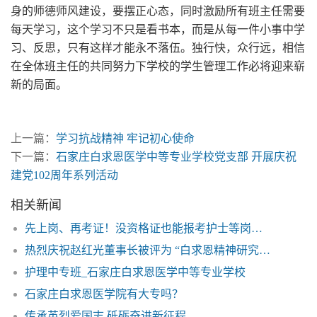
身的师德师风建设，要摆正心态，同时激励所有班主任需要
每天学习，这个学习不只是看书本，而是从每一件小事中学
习、反思，只有这样才能永不落伍。独行快，众行远，相信
在全体班主任的共同努力下学校的学生管理工作必将迎来崭
新的局面。
上一篇：
学习抗战精神 牢记初心使命
下一篇：
石家庄白求恩医学中等专业学校党支部 开展庆祝
建党102周年系列活动
相关新闻
先上岗、再考证！没资格证也能报考护士等岗位了——石家庄白求恩医学院
热烈庆祝赵红光董事长被评为 “白求恩精神研究会史料专业委员会委员”
护理中专班_石家庄白求恩医学中等专业学校
石家庄白求恩医学院有大专吗？
传承英烈爱国志 砥砺奋进新征程