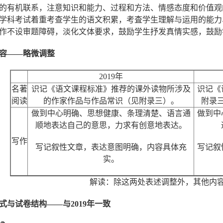
的有机联系，注意知识和能力、过程和方法、情感态度和价值观
学科考试着重考查学生的语文积累，考査学生理解与运用的能力
作不设审题障碍，淡化文体要求，鼓励学生抒发真情实感，鼓励
容
——
略微
调整
2019年
名著
识记《语文课程标准》推荐的课外读物所涉及
识记《
阅读
的作家作品与作品常识（见附录三）。
附录
做到中心明确、思想健康、条理清楚、语言通
做到中
顺地表达自己的意思，力求有创意地表达。
写作
写记叙性文章，表达意图明确，内容具体充
写记叙
实。
解读：除这两处表述调整外，其他内
式
与试卷结构——与2019年一致