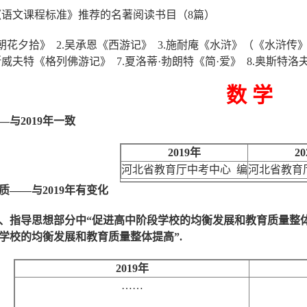
《语文课程标准》推荐的名著阅读书目（8篇）
《朝花夕拾》 2.吴承恩《西游记》 3.施耐庵《水浒》（《水浒传》
.斯威夫特《格列佛游记》 7.夏洛蒂·勃朗特《简·爱》 8.奥斯
数 学
—
与
2019
年一致
2019
年
20
河北省教育厅中考中心 编
河北省教育
质
——
与
2019
年
有变化
、
指导思想
部分
中
“
促进高中阶段学校
的均衡发展和教育质量整
学校
的均衡发展和教育质量整体提高
”
.
2019
年
……