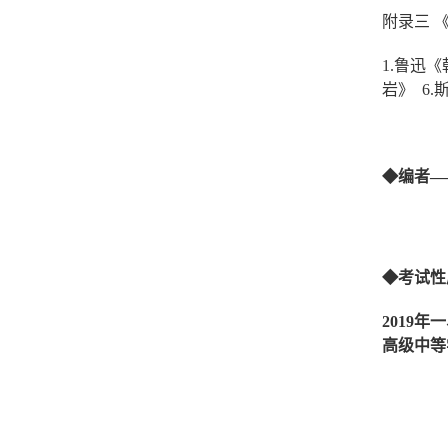
附录三 
1.鲁迅
岩》 6
◆
编者
—
◆
考试性
2019
年
一
高级中等