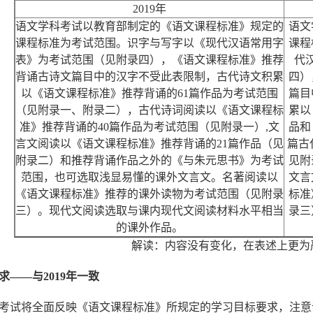
2019年
语文学科考试以教育部制定的《语文课程标准》规定的
语文
课程标准为考试范围。识字与写字以《现代汉语常用字
课程
表》为考试范围（见附录四），《语文课程标准》推荐
代
背诵古诗文篇目中的汉字不受此表限制，古代诗文积累
四）
以《语文课程标准》推荐背诵的61篇作品为考试范围
篇目
（见附录一、附录二），古代诗词阅读以《语文课程标
累以
准》推荐背诵的40篇作品为考试范围（见附录一）,文
品和
言文阅读以《语文课程标准》推荐背诵的21篇作品（见
篇古
附录二）和推荐背诵作品之外的《与朱元思书》为考试
见附
范围，也可选取浅显易懂的课外文言文。名著阅读以
文言
《语文课程标准》推荐的课外读物为考试范围（见附录
标准
三）。现代文阅读选取与课内现代文阅读材料水平相当
录三
的课外作品。
解读：内容没有变化，在表述上更为
求
——与2019年一致
考试将全面反映《语文课程标准》所规定的学习目标要求，注意