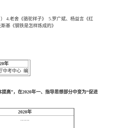
） 4.老舍《骆驼祥子》 5.罗广斌、杨益言《红
特洛夫斯基《钢铁是怎样炼成的》
20
年
厅中考中心 编
体提高
”
，在
2020
年
一
、
指导思想
部分
中
变为“
促进
2020
年
……