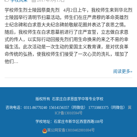
学校风采
2017年9月15日
学校师生烈士陵园祭奠先烈 4月2日上午，我校师生来到华北烈
士陵园举行清明节扫墓活动。师生们在庄严肃穆的革命英雄烈
士纪念碑和白求恩大夫纪念碑前敬献花圈并表达了哀思之情。
随后，我校师生在白求恩墓前进行了庄严宣誓，立志做白求恩
式的传人，以实际行动回报先烈们用生命换来的来之不易的幸
福生活。此次活动是一次生动的爱国主义教育课，是对优良革
命传统的弘扬，使我校师生们接受了一次心灵的洗礼，增加了
他们…
阅读更多»
版权所有 石家庄白求恩医学中等专业学校
咨询电话：0311-86770240 15614156357（同微信） 17733883375（同微信）
冀
ICP备13010594号
学校地址：石家庄市新华区西营西路108号
冀公网安备13010402001694号