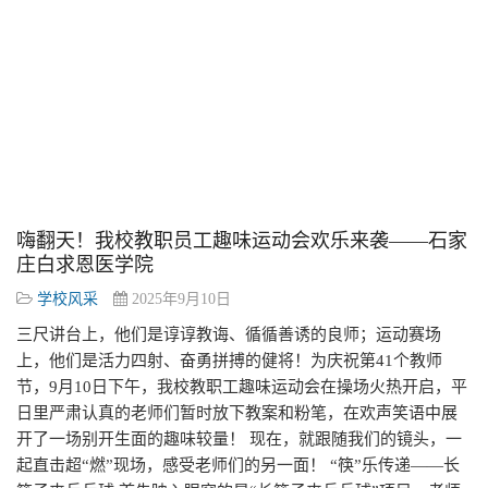
嗨翻天！我校教职员工趣味运动会欢乐来袭——石家
庄白求恩医学院
学校风采
2025年9月10日
三尺讲台上，他们是谆谆教诲、循循善诱的良师；运动赛场
上，他们是活力四射、奋勇拼搏的健将！为庆祝第41个教师
节，9月10日下午，我校教职工趣味运动会在操场火热开启，平
日里严肃认真的老师们暂时放下教案和粉笔，在欢声笑语中展
开了一场别开生面的趣味较量！ 现在，就跟随我们的镜头，一
起直击超“燃”现场，感受老师们的另一面！ “筷”乐传递——长