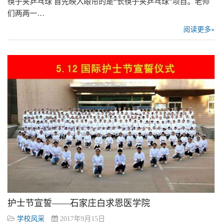
筷子夹乒乓球 首先映入眼帘的是“长筷子夹乒乓球”项目。老师
们两两一…
阅读更多»
护士节宣誓——石家庄白求恩医学院
学校风采
2017年9月15日