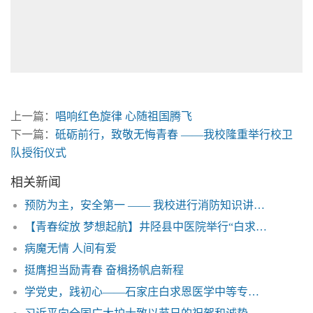
上一篇：
唱响红色旋律 心随祖国腾飞
下一篇：
砥砺前行，致敬无悔青春 ——我校隆重举行校卫
队授衔仪式
相关新闻
预防为主，安全第一 —— 我校进行消防知识讲座和演练活动
【青春绽放 梦想起航】井陉县中医院举行“白求恩医学中等专业学校2024届护理实习生结业典礼”
病魔无情 人间有爱
挺膺担当励青春 奋楫扬帆启新程
学党史，践初心——石家庄白求恩医学中等专业学校西柏坡参观学习