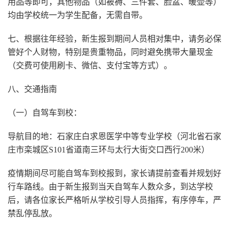
用品等即可，其他物品（如被褥、三件套、脸盆、暖壶等）
均由学校统一为学生配备，无需自带。
七、根据往年经验，新生报到期间人员相对集中，请务必保
管好个人财物，特别是贵重物品，同时避免携带大量现金
（交费可使用刷卡、微信、支付宝等方式）。
八、交通指南
（一）自驾车到校：
导航目的地：石家庄白求恩医学中等专业学校（河北省石家
庄市栾城区S101省道南三环与太行大街交口西行200米）
疫情期间尽可能自驾车到校报到，家长请提前查看并规划好
行车路线。由于新生报到当天自驾车人数众多，到达学校
后，请各位家长严格听从学校引导人员指挥，有序停车，严
禁乱停乱放。