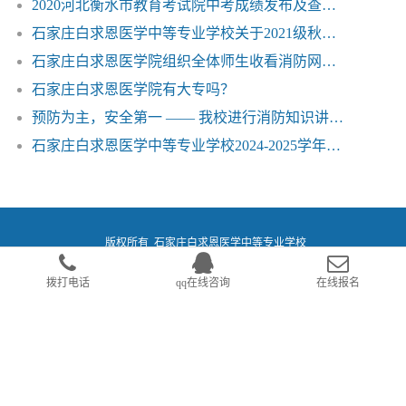
2020河北衡水市教育考试院中考成绩发布及查询的公告——石家庄白求恩医学院
石家庄白求恩医学中等专业学校关于2021级秋季新生开学相关事宜的公告
石家庄白求恩医学院组织全体师生收看消防网络公开课
石家庄白求恩医学院有大专吗？
预防为主，安全第一 —— 我校进行消防知识讲座和演练活动
石家庄白求恩医学中等专业学校2024-2025学年度国家奖学金荣获学生名单
版权所有 石家庄白求恩医学中等专业学校
咨询电话：0311-86770240 15614156357（同微信） 17733883375（同微信）
冀
拨打电话
qq在线咨询
在线报名
ICP备13010594号
学校地址：石家庄市新华区西营西路108号
冀公网安备13010402001694号