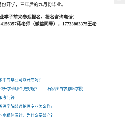
月份开学，三年后的九月份毕业。
专业学子前来参观报名。报名咨询电话：
14156357蒋老师（微信同号），17733883375王老
术中专毕业可以开店吗？
和3+3升学班哪个更好呢？——石家庄白求恩医学院
报考问答
恩医学院普通护理专业怎么样?
的水银体温计，为什么要禁产？