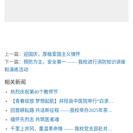
上一篇：
迎国庆，厚植爱国主义情怀
下一篇：
预防为主，安全第一 —— 我校进行消防知识讲座
和演练活动
相关新闻
热烈庆祝第40个教师节
【青春绽放 梦想起航】井陉县中医院举行“白求恩医学中等专业学校2024届护理实习生结业典礼”
回首耕耘路 共话新征程 ——我校举办2025年茶话会暨年度工作总结大会
缅怀先烈志 共筑医者魂
千里上井冈，重温革命情 —— 我校党支部赴井冈山开展红色教育学习活动