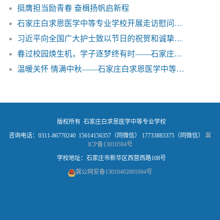
挺膺担当励青春 奋楫扬帆启新程
石家庄白求恩医学中等专业学校开展走访慰问老党员活动
习近平向全国广大护士致以节日的祝贺和诚挚的慰问——石家庄白求恩医学院
春过校园焕生机，学子逐梦终有时——石家庄白求恩医学守
温暖关怀 情满中秋——石家庄白求恩医学中等专业学校
版权所有 石家庄白求恩医学中等专业学校
咨询电话：0311-86770240 15614156357（同微信） 17733883375（同微信）
冀
ICP备13010594号
学校地址：石家庄市新华区西营西路108号
冀公网安备13010402001694号