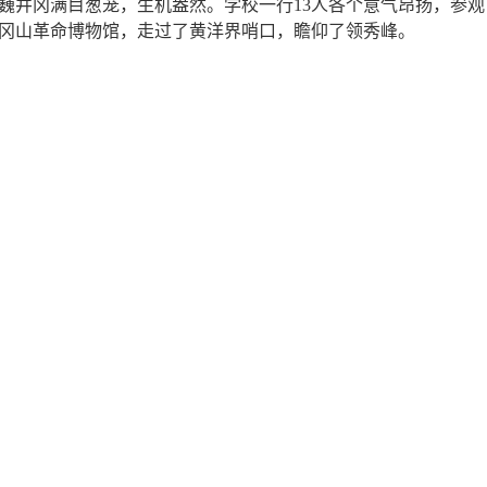
巍井冈满目葱茏，生机盎然。学校一行13人各个意气昂扬，参
冈山革命博物馆，走过了黄洋界哨口，瞻仰了领秀峰。