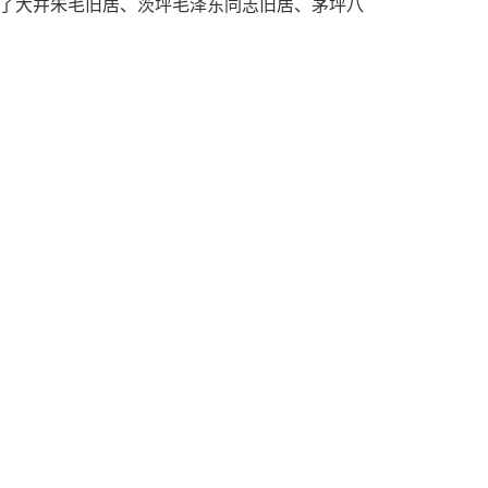
观了大井朱毛旧居、茨坪毛泽东同志旧居、茅坪八