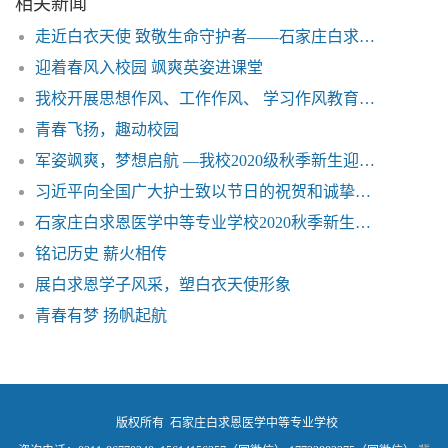
走近白衣天使 致敬生命守护者——石家庄白求恩医学院
迎着春风入校园 飒爽英姿进课堂
我校开展思想作风、工作作风、 学习作风教育整顿活动
青春飞扬，趣动校园
军姿飒爽，梦想启航 —我校2020级秋季新生迎来开学军训
习近平向全国广大护士致以节日的祝贺和诚挚的慰问——石家庄白求恩医学院
石家庄白求恩医学中等专业学校2020秋季新生入学报到须知——石家庄白求恩医学院
铭记历史 薪火相传
展白求恩学子风采，塑白衣天使形象
青春有梦 扬帆起航
版权所有 石家庄白求恩医学中等专业学校
咨询电话：0311-86770240 15614156357（同微信） 17733883375（同微信）
冀