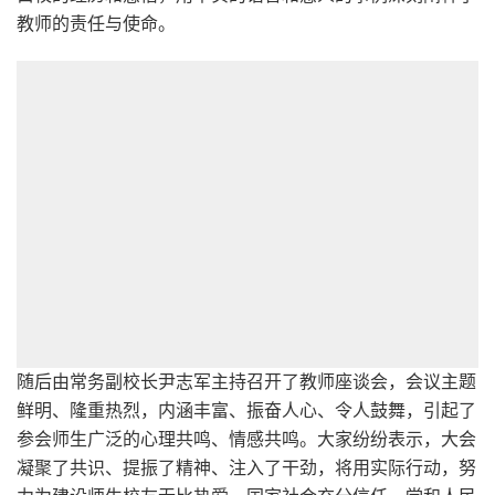
教师的责任与使命。
随后由常务副校长尹志军主持召开了教师座谈会，会议主题
鲜明、隆重热烈，内涵丰富、振奋人心、令人鼓舞，引起了
参会师生广泛的心理共鸣、情感共鸣。大家纷纷表示，大会
凝聚了共识、提振了精神、注入了干劲，将用实际行动，努
力为建设师生校友无比热爱、国家社会充分信任、党和人民