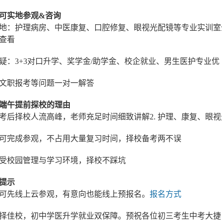
可实地参观&咨询
训场地：护理病房、中医康复、口腔修复、
眼视光
配镜等专业实训室
查看
答疑：
3+3对口升学
、奖学金/助学金、校企就业、男生医护专业优
文职报考等问题一对一解答
端午提前探校的理由
开中考后择校人流高峰，老师充足时间细致讲解2. 护理、康复、
天即可完成参观，不占用大量复习时间，择校备考两不误
地感受校园管理与学习环境，择校不踩坑
提示
可先线上云参观，有意向也能线上预报名。
报名方式
择佳校，初中学医升学就业双保障。预祝各位初三考生中考大捷