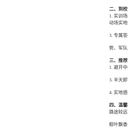
二、到校
1. 实
动场实地
3. 专属
势、军队
三、推荐
1. 避
3. 半
4. 实
四、温馨
路途较远
粽叶飘香