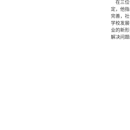
在三位代
定，他指
完善，社
学校发展
业的新形
解决问题