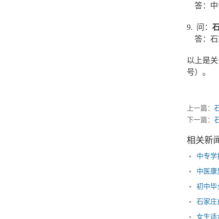
答：中专
9. 问：
答：石家
以上是关
号）。
上一篇：
下一篇：
相关新
中专学
中医康
初中毕
石家庄