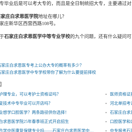
毕业后是可以考大专的，而且是全日制统招大专，主要通过对
石家庄白求恩医学院
地址在哪儿？
庄新华区西营西路108号。
于
石家庄白求恩医学中等专业学校
的九个问题，还有什么疑问可以咨
石家庄白求恩医专考上公办大专的概率有多少？
石家庄白求恩医学中专学校带你了解为什么要提前择校
闻
护理专业，可以考护士资格证吗？
医师资格证
复技术中专毕业可以开店吗？
河北单招考
业想学口腔医学？两条路径供你选择！
石家庄白求
白求恩医学院25年春季班正式开启招生
口腔医学和
女生适合学中医康复保健专业吗——石家庄白求恩医学中等专业学校
中专报考石