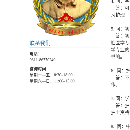
4. 问
答：可以
习护理，
5. 问
答：初中
腔医学专
联系我们
学专业的
电话：
书的。
0311-86770240
咨询时间
6. 问
星期一—五：8:30–18:00
答：不是
星期六—日：11:00–15:00
作。
7. 问
答：护士
护士资格
8. 问