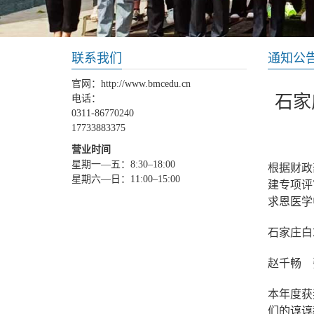
联系我们
通知公
官网：http://www.bmcedu.cn
石家
电话：
0311-86770240
17733883375
营业时间
星期一—五：8:30–18:00
根据财政
星期六—日：11:00–15:00
建专项评
求恩医学
石家庄白
赵千畅 
本年度获
们的谆谆