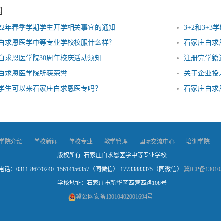
闻
022年春季学期学生开学相关事宜的通知
3+2和3+
白求恩医学中等专业学校校服什么样？
石家庄白求
白求恩医学院30周年校庆活动须知
注册完学籍
白求恩医学院所获荣誉
关于企业投
学生可以来石家庄白求恩医专吗？
石家庄白求
学院介绍
学校新闻
学校专业
教学管理
国际交流中心
培训学院
版权所有 石家庄白求恩医学中等专业学校
话：0311-86770240 15614156357（同微信） 17733883375（同微信）
冀ICP备13010
学校地址：石家庄市新华区西营西路108号
冀公网安备13010402001694号