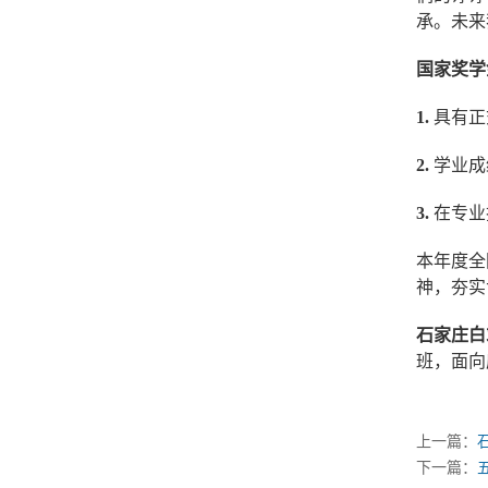
承。未来
国家奖学
1.
具有正
2.
学业成
3.
在专业
本年度全
神，夯实
石家庄白
班，面向
上一篇：
下一篇：